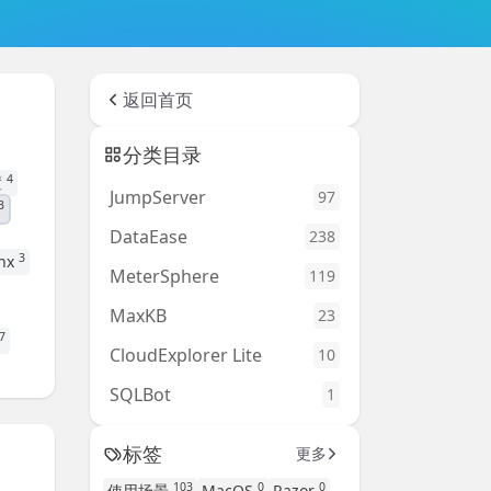
返回首页
分类目录
4
置
JumpServer
97
3
DataEase
238
3
nx
MeterSphere
119
MaxKB
23
7
CloudExplorer Lite
10
SQLBot
1
标签
更多
103
0
0
使用场景
MacOS
Razor