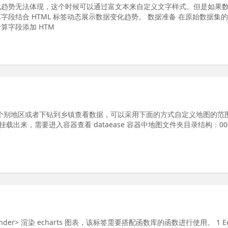
化趋势无法体现，这个时候可以通过富文本来自定义文字样式。但是如果
段结合 HTML 标签动态展示数据变化趋势。 数据准备 在原始数据集
算字段添加 HTM
要展示个别地区或者下钻到乡镇查看数据，可以采用下面的方式自定义地图的范
有挂载出来，需要进入容器查看 dataease 容器中地图文件夹目录结构：00
s_rander> 渲染 echarts 图表，该标签需要搭配函数库的函数进行使用。 1 Ec