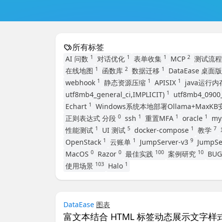
所有标签
1
1
1
2
AI 问数
对话优化
表单收集
MCP
测试流
1
2
1
在线地图
函数库
数据迁移
DataEase 桌面
1
1
1
webhook
静态资源压缩
APISIX
java运行
1
utf8mb4_general_ci,IMPLICIT)
utf8mb4_0900_
1
Echart
Windows系统本地部署Ollama+MaxK
0
1
1
1
正则表达式 分段
ssh
重置MFA
oracle
my
1
5
1
7
性能测试
UI 测试
docker-compose
教学
1
1
9
OpenStack
云账单
JumpServer-v3
JumpSe
0
0
100
10
MacOS
Razor
最佳实践
案例研究
BU
103
1
使用场景
Halo
DataEase
图表
富文本结合 HTML 标签动态展示文字样