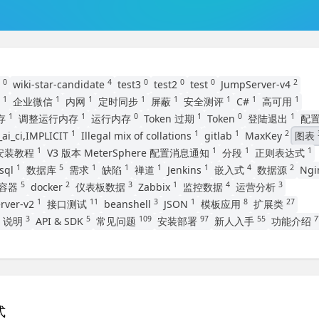
0
4
0
0
0
2
程
wiki-star-candidate
test3
test2
test
JumpServer-v4
1
1
1
1
1
1
1
1
版
企业微信
内网
定时同步
屏蔽
安全测评
C#
高可用
1
1
0
1
0
1
内存
调整运行内存
运行内存
Token 过期
Token
登陆退出
配
1
1
1
2
ai_ci,IMPLICIT
Illegal mix of collations
gitlab
MaxKey
图表
1
1
1
1
B安装教程
V3 版本 MeterSphere 配置消息通知
分段
正则表达式
1
5
1
1
1
1
4
2
sql
数据库
需求
缺陷
禅道
Jenkins
嵌入式
数据源
Ngi
5
2
3
1
4
3
容器
docker
仪表板数据
Zabbix
监控数据
运营分析
1
11
3
1
8
27
rver-v2
接口测试
beanshell
JSON
模板应用
扩展类
3
5
109
97
55
7
G 说明
API & SDK
常见问题
安装部署
新人入手
功能介绍
式