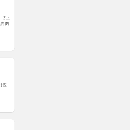
，防止
流向图
对应