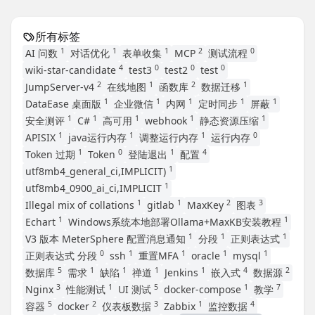
所有标签
1
1
1
2
0
AI 问数
对话优化
表单收集
MCP
测试流程
4
0
0
0
wiki-star-candidate
test3
test2
test
2
1
2
1
JumpServer-v4
在线地图
函数库
数据迁移
1
1
1
1
1
DataEase 桌面版
企业微信
内网
定时同步
屏蔽
1
1
1
1
1
安全测评
C#
高可用
webhook
静态资源压缩
1
1
1
0
APISIX
java运行内存
调整运行内存
运行内存
1
0
1
4
Token 过期
Token
登陆退出
配置
1
utf8mb4_general_ci,IMPLICIT)
1
utf8mb4_0900_ai_ci,IMPLICIT
1
1
2
3
Illegal mix of collations
gitlab
MaxKey
图表
1
1
Echart
Windows系统本地部署Ollama+MaxKB安装教程
1
1
1
V3 版本 MeterSphere 配置消息通知
分段
正则表达式
0
1
1
1
1
正则表达式 分段
ssh
重置MFA
oracle
mysql
5
1
1
1
1
4
2
数据库
需求
缺陷
禅道
Jenkins
嵌入式
数据源
3
1
5
1
7
Nginx
性能测试
UI 测试
docker-compose
教学
5
2
3
1
4
容器
docker
仪表板数据
Zabbix
监控数据