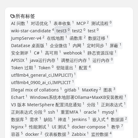
所有标签
1
1
1
2
0
AI 问数
对话优化
表单收集
MCP
测试流程
4
0
0
0
wiki-star-candidate
test3
test2
test
2
1
2
1
JumpServer-v4
在线地图
函数库
数据迁移
1
1
1
1
1
DataEase 桌面版
企业微信
内网
定时同步
屏蔽
1
1
1
1
1
安全测评
C#
高可用
webhook
静态资源压缩
1
1
1
0
APISIX
java运行内存
调整运行内存
运行内存
1
0
1
4
Token 过期
Token
登陆退出
配置
1
utf8mb4_general_ci,IMPLICIT)
1
utf8mb4_0900_ai_ci,IMPLICIT
1
1
2
3
Illegal mix of collations
gitlab
MaxKey
图表
1
1
Echart
Windows系统本地部署Ollama+MaxKB安装教程
1
1
1
V3 版本 MeterSphere 配置消息通知
分段
正则表达式
0
1
1
1
1
正则表达式 分段
ssh
重置MFA
oracle
mysql
5
1
1
1
1
4
2
数据库
需求
缺陷
禅道
Jenkins
嵌入式
数据源
3
1
5
1
7
Nginx
性能测试
UI 测试
docker-compose
教学
5
2
3
1
4
容器
docker
仪表板数据
Zabbix
监控数据