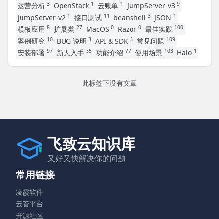
3
1
1
9
运营分析
OpenStack
云账单
JumpServer-v3
1
11
3
1
JumpServer-v2
接口测试
beanshell
JSON
8
27
0
0
100
模板应用
扩展类
MacOS
Razor
最佳实践
10
3
5
109
案例研究
BUG 说明
API & SDK
常见问题
97
55
77
103
1
安装部署
新人入手
功能介绍
使用场景
Halo
此标签下没有文章
飞致云知识库
又好又快解决你的问题
常用链接
凌霞软件
云管平台
开源社区