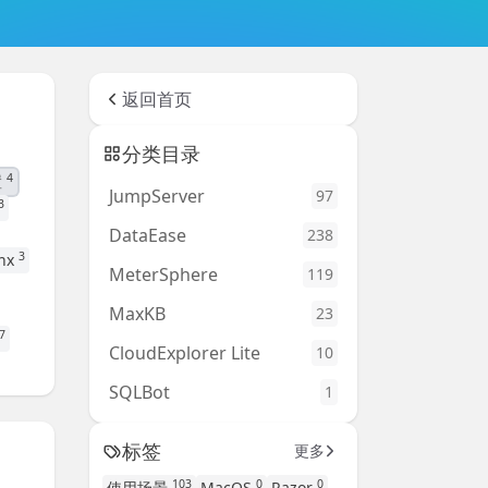
返回首页
分类目录
4
置
JumpServer
97
3
DataEase
238
3
nx
MeterSphere
119
MaxKB
23
7
CloudExplorer Lite
10
SQLBot
1
标签
更多
103
0
0
使用场景
MacOS
Razor