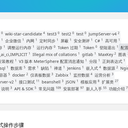
0
4
0
0
0
2
程
wiki-star-candidate
test3
test2
test
JumpServer-v4
1
1
1
1
1
1
1
1
版
企业微信
内网
定时同步
屏蔽
安全测评
C#
高可用
1
1
0
1
0
1
内存
调整运行内存
运行内存
Token 过期
Token
登陆退出
配
1
1
1
2
ai_ci,IMPLICIT
Illegal mix of collations
gitlab
MaxKey
图表
1
1
1
1
B安装教程
V3 版本 MeterSphere 配置消息通知
分段
正则表达式
1
5
1
1
1
1
4
2
sql
数据库
需求
缺陷
禅道
Jenkins
嵌入式
数据源
Ngi
5
2
3
1
4
3
容器
docker
仪表板数据
Zabbix
监控数据
运营分析
1
11
3
1
8
27
rver-v2
接口测试
beanshell
JSON
模板应用
扩展类
3
5
109
97
55
7
G 说明
API & SDK
常见问题
安装部署
新人入手
功能介绍
网络模式操作步骤