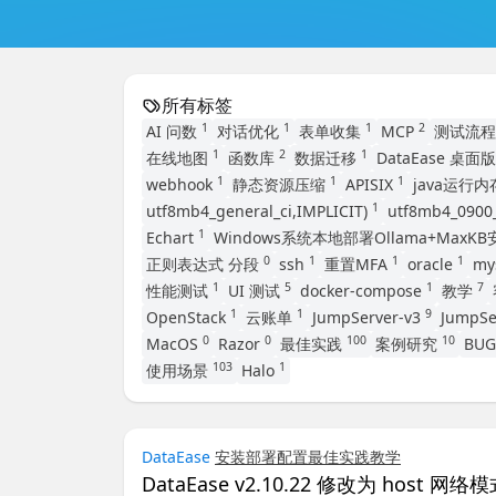
所有标签
1
1
1
2
AI 问数
对话优化
表单收集
MCP
测试流
1
2
1
在线地图
函数库
数据迁移
DataEase 桌面
1
1
1
webhook
静态资源压缩
APISIX
java运行
1
utf8mb4_general_ci,IMPLICIT)
utf8mb4_0900_
1
Echart
Windows系统本地部署Ollama+MaxK
0
1
1
1
正则表达式 分段
ssh
重置MFA
oracle
my
1
5
1
7
性能测试
UI 测试
docker-compose
教学
1
1
9
OpenStack
云账单
JumpServer-v3
JumpSe
0
0
100
10
MacOS
Razor
最佳实践
案例研究
BU
103
1
使用场景
Halo
DataEase
安装部署
配置
最佳实践
教学
DataEase v2.10.22 修改为 host 