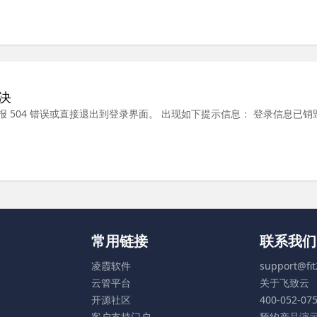
解决
 504 错误或直接退出到登录界面。 出现如下提示信息： 登录信息已销
常用链接
联系我们
凌霞软件
support@fi
云管平台
关于飞致云
开源社区
400-052-07
客户支持门户
预约产品演