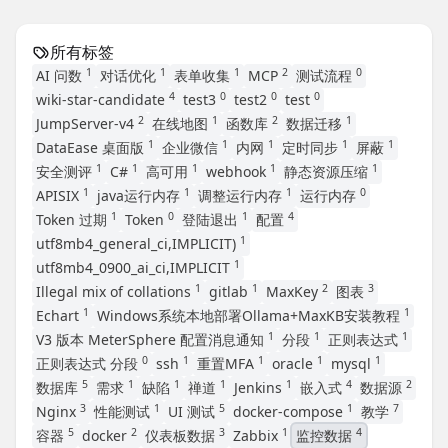
所有标签
1
1
1
2
0
AI 问数
对话优化
表单收集
MCP
测试流程
4
0
0
0
wiki-star-candidate
test3
test2
test
2
1
2
1
JumpServer-v4
在线地图
函数库
数据迁移
1
1
1
1
1
DataEase 桌面版
企业微信
内网
定时同步
屏蔽
1
1
1
1
1
安全测评
C#
高可用
webhook
静态资源压缩
1
1
1
0
APISIX
java运行内存
调整运行内存
运行内存
1
0
1
4
Token 过期
Token
登陆退出
配置
1
utf8mb4_general_ci,IMPLICIT)
1
utf8mb4_0900_ai_ci,IMPLICIT
1
1
2
3
Illegal mix of collations
gitlab
MaxKey
图表
1
1
Echart
Windows系统本地部署Ollama+MaxKB安装教程
1
1
1
V3 版本 MeterSphere 配置消息通知
分段
正则表达式
0
1
1
1
1
正则表达式 分段
ssh
重置MFA
oracle
mysql
5
1
1
1
1
4
2
数据库
需求
缺陷
禅道
Jenkins
嵌入式
数据源
3
1
5
1
7
Nginx
性能测试
UI 测试
docker-compose
教学
5
2
3
1
4
容器
docker
仪表板数据
Zabbix
监控数据