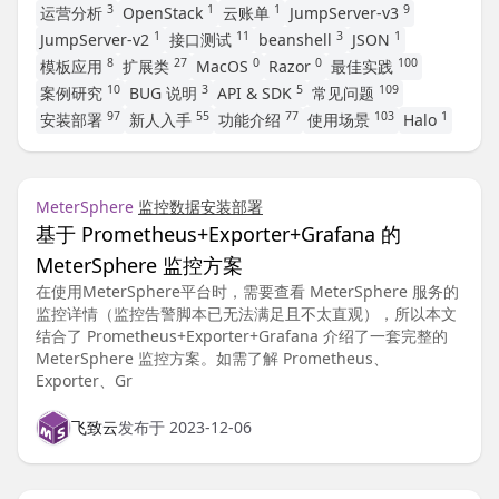
3
1
1
9
运营分析
OpenStack
云账单
JumpServer-v3
1
11
3
1
JumpServer-v2
接口测试
beanshell
JSON
8
27
0
0
100
模板应用
扩展类
MacOS
Razor
最佳实践
10
3
5
109
案例研究
BUG 说明
API & SDK
常见问题
97
55
77
103
1
安装部署
新人入手
功能介绍
使用场景
Halo
MeterSphere
监控数据
安装部署
基于 Prometheus+Exporter+Grafana 的
MeterSphere 监控方案
在使用MeterSphere平台时，需要查看 MeterSphere 服务的
监控详情（监控告警脚本已无法满足且不太直观），所以本文
结合了 Prometheus+Exporter+Grafana 介绍了一套完整的
MeterSphere 监控方案。如需了解 Prometheus、
Exporter、Gr
飞致云
发布于 2023-12-06