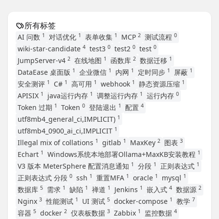
所有标签
1
1
1
2
0
AI 问数
对话优化
表单收集
MCP
测试流程
4
0
0
0
wiki-star-candidate
test3
test2
test
2
1
2
1
JumpServer-v4
在线地图
函数库
数据迁移
1
1
1
1
1
DataEase 桌面版
企业微信
内网
定时同步
屏蔽
1
1
1
1
1
安全测评
C#
高可用
webhook
静态资源压缩
1
1
1
0
APISIX
java运行内存
调整运行内存
运行内存
1
0
1
4
Token 过期
Token
登陆退出
配置
1
utf8mb4_general_ci,IMPLICIT)
1
utf8mb4_0900_ai_ci,IMPLICIT
1
1
2
3
Illegal mix of collations
gitlab
MaxKey
图表
1
1
Echart
Windows系统本地部署Ollama+MaxKB安装教程
1
1
1
V3 版本 MeterSphere 配置消息通知
分段
正则表达式
0
1
1
1
1
正则表达式 分段
ssh
重置MFA
oracle
mysql
5
1
1
1
1
4
2
数据库
需求
缺陷
禅道
Jenkins
嵌入式
数据源
3
1
5
1
7
Nginx
性能测试
UI 测试
docker-compose
教学
5
2
3
1
4
容器
docker
仪表板数据
Zabbix
监控数据