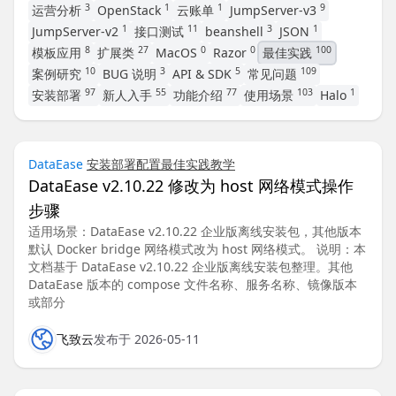
3
1
1
9
运营分析
OpenStack
云账单
JumpServer-v3
1
11
3
1
JumpServer-v2
接口测试
beanshell
JSON
8
27
0
0
100
模板应用
扩展类
MacOS
Razor
最佳实践
10
3
5
109
案例研究
BUG 说明
API & SDK
常见问题
97
55
77
103
1
安装部署
新人入手
功能介绍
使用场景
Halo
DataEase
安装部署
配置
最佳实践
教学
DataEase v2.10.22 修改为 host 网络模式操作
步骤
适用场景：DataEase v2.10.22 企业版离线安装包，其他版本
默认 Docker bridge 网络模式改为 host 网络模式。 说明：本
文档基于 DataEase v2.10.22 企业版离线安装包整理。其他
DataEase 版本的 compose 文件名称、服务名称、镜像版本
或部分
飞致云
发布于 2026-05-11