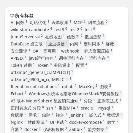
所有标签
1
1
1
2
0
AI 问数
对话优化
表单收集
MCP
测试流程
4
0
0
0
wiki-star-candidate
test3
test2
test
2
1
2
1
JumpServer-v4
在线地图
函数库
数据迁移
1
1
1
1
1
DataEase 桌面版
企业微信
内网
定时同步
屏蔽
1
1
1
1
1
安全测评
C#
高可用
webhook
静态资源压缩
1
1
1
0
APISIX
java运行内存
调整运行内存
运行内存
1
0
1
4
Token 过期
Token
登陆退出
配置
1
utf8mb4_general_ci,IMPLICIT)
1
utf8mb4_0900_ai_ci,IMPLICIT
1
1
2
3
Illegal mix of collations
gitlab
MaxKey
图表
1
1
Echart
Windows系统本地部署Ollama+MaxKB安装教程
1
1
1
V3 版本 MeterSphere 配置消息通知
分段
正则表达式
0
1
1
1
1
正则表达式 分段
ssh
重置MFA
oracle
mysql
5
1
1
1
1
4
2
数据库
需求
缺陷
禅道
Jenkins
嵌入式
数据源
3
1
5
1
7
Nginx
性能测试
UI 测试
docker-compose
教学
5
2
3
1
4
容器
docker
仪表板数据
Zabbix
监控数据