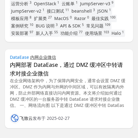
3
1
1
9
运营分析
OpenStack
云账单
JumpServer-v3
1
11
3
1
JumpServer-v2
接口测试
beanshell
JSON
8
27
0
0
100
模板应用
扩展类
MacOS
Razor
最佳实践
10
3
5
109
案例研究
BUG 说明
API & SDK
常见问题
97
55
77
103
1
安装部署
新人入手
功能介绍
使用场景
Halo
DataEase
内网
企业微信
内网部署 DataEase，通过 DMZ 缓冲区中转请
求对接企业微信
在企业网络架构中，为了保障内网安全，通常会设置 DMZ 缓
冲区。DMZ 作为内网与外网的中间区域，可以有效隔离内外
网，防止外部网络直接访问内网资源。本文将介绍如何通过
DMZ 缓冲区的一台服务器中转 DataEase 请求对接企业微
信。 一、网络流向图 以下是通过 DMZ 缓冲区中转 DataEas
飞致云
发布于 2025-02-27