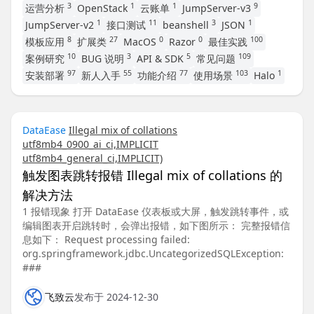
3
1
1
9
运营分析
OpenStack
云账单
JumpServer-v3
1
11
3
1
JumpServer-v2
接口测试
beanshell
JSON
8
27
0
0
100
模板应用
扩展类
MacOS
Razor
最佳实践
10
3
5
109
案例研究
BUG 说明
API & SDK
常见问题
97
55
77
103
1
安装部署
新人入手
功能介绍
使用场景
Halo
DataEase
Illegal mix of collations
utf8mb4_0900_ai_ci,IMPLICIT
utf8mb4_general_ci,IMPLICIT)
触发图表跳转报错 Illegal mix of collations 的
解决方法
1 报错现象 打开 DataEase 仪表板或大屏，触发跳转事件，或
编辑图表开启跳转时，会弹出报错，如下图所示： 完整报错信
息如下： Request processing failed:
org.springframework.jdbc.UncategorizedSQLException:
###
飞致云
发布于 2024-12-30