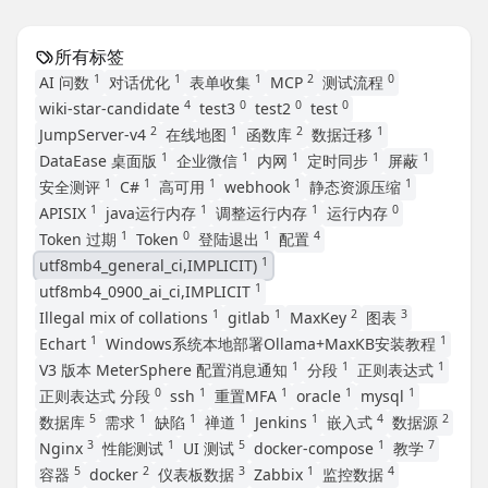
所有标签
1
1
1
2
0
AI 问数
对话优化
表单收集
MCP
测试流程
4
0
0
0
wiki-star-candidate
test3
test2
test
2
1
2
1
JumpServer-v4
在线地图
函数库
数据迁移
1
1
1
1
1
DataEase 桌面版
企业微信
内网
定时同步
屏蔽
1
1
1
1
1
安全测评
C#
高可用
webhook
静态资源压缩
1
1
1
0
APISIX
java运行内存
调整运行内存
运行内存
1
0
1
4
Token 过期
Token
登陆退出
配置
1
utf8mb4_general_ci,IMPLICIT)
1
utf8mb4_0900_ai_ci,IMPLICIT
1
1
2
3
Illegal mix of collations
gitlab
MaxKey
图表
1
1
Echart
Windows系统本地部署Ollama+MaxKB安装教程
1
1
1
V3 版本 MeterSphere 配置消息通知
分段
正则表达式
0
1
1
1
1
正则表达式 分段
ssh
重置MFA
oracle
mysql
5
1
1
1
1
4
2
数据库
需求
缺陷
禅道
Jenkins
嵌入式
数据源
3
1
5
1
7
Nginx
性能测试
UI 测试
docker-compose
教学
5
2
3
1
4
容器
docker
仪表板数据
Zabbix
监控数据