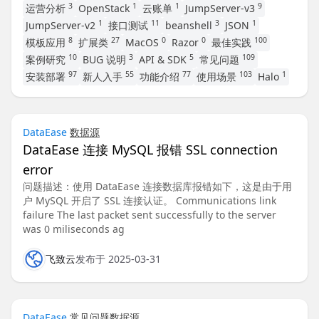
3
1
1
9
运营分析
OpenStack
云账单
JumpServer-v3
1
11
3
1
JumpServer-v2
接口测试
beanshell
JSON
8
27
0
0
100
模板应用
扩展类
MacOS
Razor
最佳实践
10
3
5
109
案例研究
BUG 说明
API & SDK
常见问题
97
55
77
103
1
安装部署
新人入手
功能介绍
使用场景
Halo
DataEase
数据源
DataEase 连接 MySQL 报错 SSL connection
error
问题描述：使用 DataEase 连接数据库报错如下，这是由于用
户 MySQL 开启了 SSL 连接认证。 Communications link
failure The last packet sent successfully to the server
was 0 miliseconds ag
飞致云
发布于 2025-03-31
DataEase
常见问题
数据源