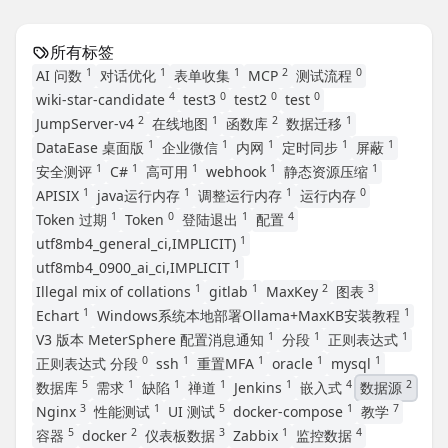
所有标签
1
1
1
2
0
AI 问数
对话优化
表单收集
MCP
测试流程
4
0
0
0
wiki-star-candidate
test3
test2
test
2
1
2
1
JumpServer-v4
在线地图
函数库
数据迁移
1
1
1
1
1
DataEase 桌面版
企业微信
内网
定时同步
屏蔽
1
1
1
1
1
安全测评
C#
高可用
webhook
静态资源压缩
1
1
1
0
APISIX
java运行内存
调整运行内存
运行内存
1
0
1
4
Token 过期
Token
登陆退出
配置
1
utf8mb4_general_ci,IMPLICIT)
1
utf8mb4_0900_ai_ci,IMPLICIT
1
1
2
3
Illegal mix of collations
gitlab
MaxKey
图表
1
1
Echart
Windows系统本地部署Ollama+MaxKB安装教程
1
1
1
V3 版本 MeterSphere 配置消息通知
分段
正则表达式
0
1
1
1
1
正则表达式 分段
ssh
重置MFA
oracle
mysql
5
1
1
1
1
4
2
数据库
需求
缺陷
禅道
Jenkins
嵌入式
数据源
3
1
5
1
7
Nginx
性能测试
UI 测试
docker-compose
教学
5
2
3
1
4
容器
docker
仪表板数据
Zabbix
监控数据