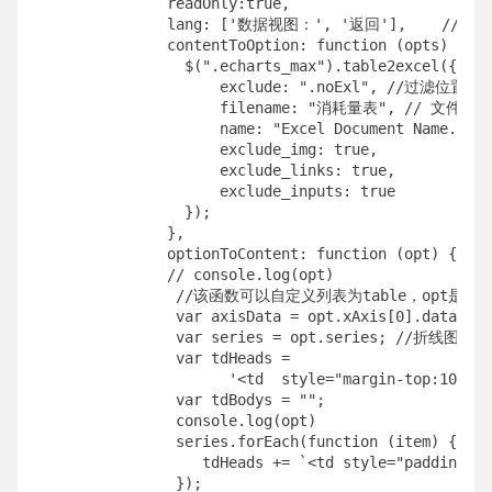
               readOnly:true,

               lang: ['数据视图：', '返回'],    // 按钮
               contentToOption: function (opts) {

                 $(".echarts_max").table2excel({ 
                     exclude: ".noExl", //过滤位置
                     filename: "消耗量表", // 文件名称

                     name: "Excel Document Name.xls"
                     exclude_img: true,

                     exclude_links: true,

                     exclude_inputs: true

                 });

               },

               optionToContent: function (opt) {

               // console.log(opt)

                //该函数可以自定义列表为table，op
                var axisData = opt.xAxis[0].data; 
                var series = opt.series; //折线图的数
                var tdHeads =

                      '<td  style="margin-top:10px
                var tdBodys = "";

                console.log(opt)

                series.forEach(function (item) {

                   tdHeads += `<td style="padding:5
                });
