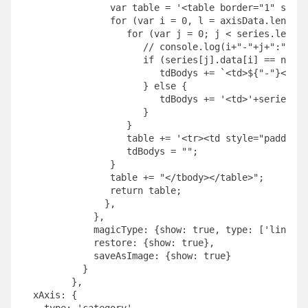
                var table = '<table border="1" style
                for (var i = 0, l = axisData.length;
                   for (var j = 0; j < series.length
                      // console.log(i+"-"+j+":"+ser
                      if (series[j].data[i] == null)
                         tdBodys += `<td>${"-"}</td>
                      } else {

                         tdBodys += '<td>'+series[j]
                      }

                   }

                   table += '<tr><td style="padding:
                   tdBodys = "";

                }

                table += "</tbody></table>";

                return table;

               },

             },

             magicType: {show: true, type: ['line', 
             restore: {show: true},

             saveAsImage: {show: true}

           }

         },

  xAxis: {
