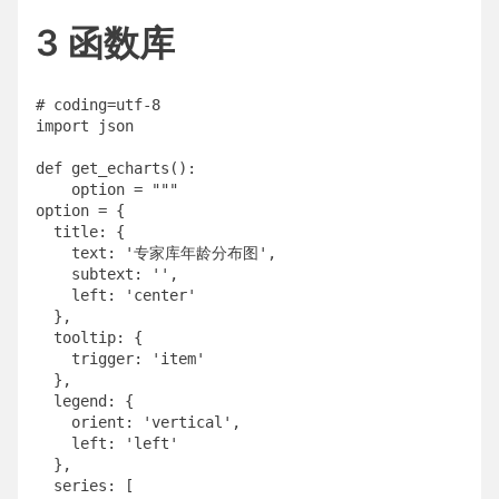
3 函数库
# coding=utf-8

import json

def get_echarts():

    option = """

option = {

  title: {

    text: '专家库年龄分布图',

    subtext: '',

    left: 'center'

  },

  tooltip: {

    trigger: 'item'

  },

  legend: {

    orient: 'vertical',

    left: 'left'

  },

  series: [
