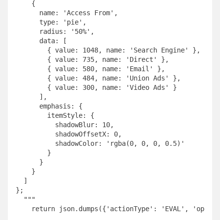
    {

      name: 'Access From',

      type: 'pie',

      radius: '50%',

      data: [

        { value: 1048, name: 'Search Engine' },

        { value: 735, name: 'Direct' },

        { value: 580, name: 'Email' },

        { value: 484, name: 'Union Ads' },

        { value: 300, name: 'Video Ads' }

      ],

      emphasis: {

        itemStyle: {

          shadowBlur: 10,

          shadowOffsetX: 0,

          shadowColor: 'rgba(0, 0, 0, 0.5)'

        }

      }

    }

  ]

};

  """

    return json.dumps({'actionType': 'EVAL', 'option