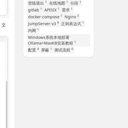
1
1
1
登陆退出
在线地图
分段
1
1
1
gitlab
APISIX
需求
1
3
docker-compose
Nginx
9
1
JumpServer-v3
正则表达式
 文
1
内网
Windows系统本地部署
1
Ollama+MaxKB安装教程
4
1
0
配置
屏蔽
测试流程