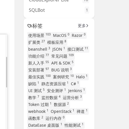
SQLBot
1
标签
更多
103
0
0
使用场景
MacOS
Razor
27
8
扩展类
模板应用
3
1
11
beanshell
JSON
接口测试
77
109
功能介绍
常见问题
55
5
新人入手
API & SDK
97
3
安装部署
BUG 说明
100
10
1
最佳实践
案例研究
Halo
1
1
1
缺陷
静态资源压缩
C#
5
1
1
UI 测试
安全测评
Jenkins
7
4
3
教学
监控数据
运营分析
1
2
Token 过期
数据源
1
1
1
webhook
OpenStack
禅道
2
0
函数库
运行内存
1
1
DataEase 桌面版
性能测试