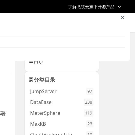
了解飞致云旗下开源产品
浏览全部文章
飞致云官网
开源社区
返回首页 /
返回上一页
目录
分类目录
JumpServer
97
DataEase
238
MeterSphere
119
部署
MaxKB
23
CloudExplorer Lite
10