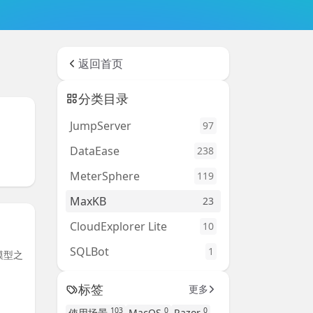
返回首页
分类目录
JumpServer
97
DataEase
238
MeterSphere
119
MaxKB
23
CloudExplorer Lite
10
SQLBot
1
模型之
标签
更多
103
0
0
使用场景
MacOS
Razor