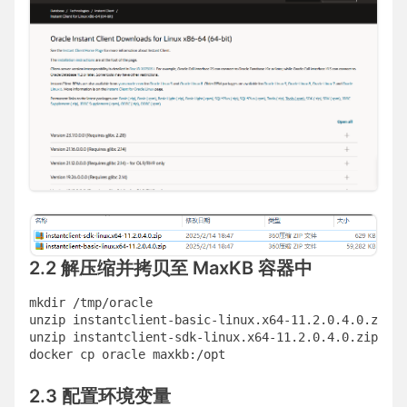
2.2 解压缩并拷贝至 MaxKB 容器中
mkdir /tmp/oracle

unzip instantclient-basic-linux.x64-11.2.0.4.0.zip -
unzip instantclient-sdk-linux.x64-11.2.0.4.0.zip -d 
docker cp oracle maxkb:/opt
2.3 配置环境变量