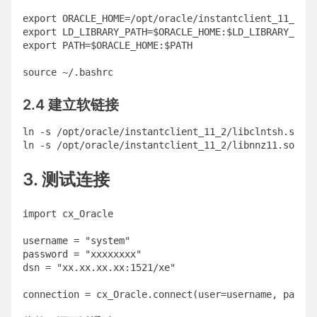
export ORACLE_HOME=/opt/oracle/instantclient_11_2

export LD_LIBRARY_PATH=$ORACLE_HOME:$LD_LIBRARY_PATH

export PATH=$ORACLE_HOME:$PATH

source ~/.bashrc
2.4 建立软链接
ln -s /opt/oracle/instantclient_11_2/libclntsh.so.11
ln -s /opt/oracle/instantclient_11_2/libnnz11.so /us
3. 测试连接
import cx_Oracle

username = "system"

password = "xxxxxxxx"

dsn = "xx.xx.xx.xx:1521/xe"

connection = cx_Oracle.connect(user=username, passwo