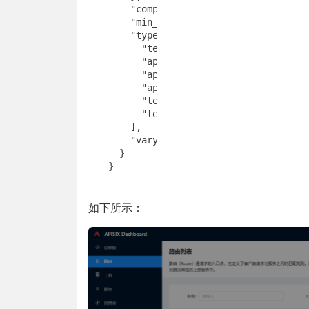
      "comp_level": 6,

      "min_length": 500,

      "types": [

        "text/html",

        "application/json",

        "application/javascript",

        "application/xml",

        "text/css",

        "text/javascript"

      ],

      "vary": true

    }

  }
如下所示：