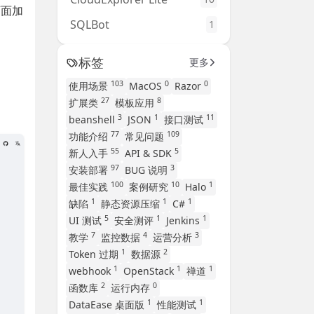
页面加
SQLBot
1
标签
更多
103
0
0
使用场景
MacOS
Razor
27
8
扩展类
模板应用
3
1
11
beanshell
JSON
接口测试
77
109
功能介绍
常见问题
55
5
新人入手
API & SDK
97
3
安装部署
BUG 说明
100
10
1
最佳实践
案例研究
Halo
1
1
1
缺陷
静态资源压缩
C#
5
1
1
UI 测试
安全测评
Jenkins
7
4
3
教学
监控数据
运营分析
1
2
Token 过期
数据源
1
1
1
webhook
OpenStack
禅道
2
0
函数库
运行内存
1
1
DataEase 桌面版
性能测试