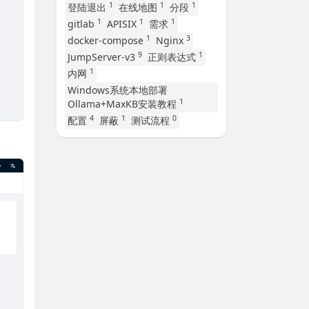
1
1
1
登陆退出
在线地图
分段
1
1
1
gitlab
APISIX
需求
1
3
docker-compose
Nginx
9
1
JumpServer-v3
正则表达式
1
内网
Windows系统本地部署
1
Ollama+MaxKB安装教程
4
1
0
配置
屏蔽
测试流程