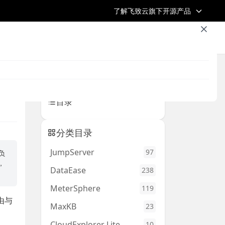
了解飞致云旗下开源产品
浏览全部文章
飞致云官网
开源社区
返回首页 /
返回上一页
目录
分类目录
JumpServer
97
负
，
DataEase
238
MeterSphere
119
路由与
MaxKB
23
CloudExplorer Lite
10