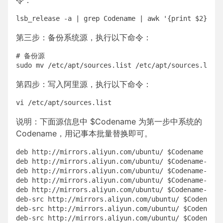
令：
第三步：备份系统源，执行以下命令：
# 备份源

第四步：写入阿里源，执行以下命令：
说明：下面源信息中 $Codename 为第一步中系统的
Codename，用记事本批量替换即可。
deb http://mirrors.aliyun.com/ubuntu/ $Codename main
deb http://mirrors.aliyun.com/ubuntu/ $Codename-back
deb http://mirrors.aliyun.com/ubuntu/ $Codename-prop
deb http://mirrors.aliyun.com/ubuntu/ $Codename-secu
deb http://mirrors.aliyun.com/ubuntu/ $Codename-upda
deb-src http://mirrors.aliyun.com/ubuntu/ $Codename 
deb-src http://mirrors.aliyun.com/ubuntu/ $Codename-
deb-src http://mirrors.aliyun.com/ubuntu/ $Codename-