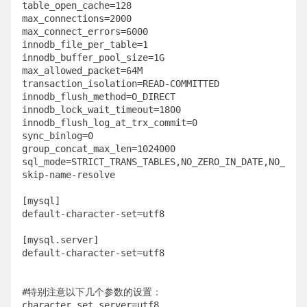
table_open_cache=128

max_connections=2000

max_connect_errors=6000

innodb_file_per_table=1

innodb_buffer_pool_size=1G

max_allowed_packet=64M

transaction_isolation=READ-COMMITTED

innodb_flush_method=O_DIRECT

innodb_lock_wait_timeout=1800

innodb_flush_log_at_trx_commit=0

sync_binlog=0

group_concat_max_len=1024000

sql_mode=STRICT_TRANS_TABLES,NO_ZERO_IN_DATE,NO_ZERO
skip-name-resolve

[mysql]

default-character-set=utf8

[mysql.server]

default-character-set=utf8

#特别注意以下几个参数的设置：

character_set_server=utf8
