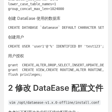
lower_case_table_names=1

创建 DataEase 使用的数据库
创建用户
用户授权
grant  CREATE,ALTER,DROP,SELECT,INSERT,UPDATE,DELETE
grant  CREATE VIEW,CREATE ROUTINE,ALTER ROUTINE,TRIG
2 修改 DataEase 配置文件
vim /opt/dataease-v1.x.0-offline/install.conf