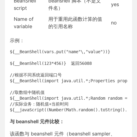
BeanShell
beanshell 脚本（不是文
yes
script
件名）
Name of
用于重用此函数计算的值
no
variable
的引用名称
示例：
${__BeanShell(vars.put("name"\,"value"))} 

${__BeanShell(123*456)}  返回56088

//根据不同系统返回端口号

${__BeanShell(import java.util.*;Properties props = 
//取数组中随机值

${__BeanShell(import java.util.*;Random random = new
//实际业务：随机值+当前时间

与 beanshell 元件比较：
该函数与 beanshell 元件（beanshell sampler、