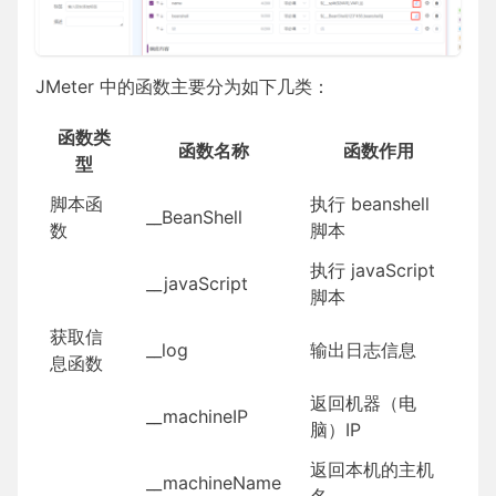
JMeter 中的函数主要分为如下几类：
函数类
函数名称
函数作用
型
脚本函
执行 beanshell
__BeanShell
数
脚本
执行 javaScript
__javaScript
脚本
获取信
__log
输出日志信息
息函数
返回机器（电
__machineIP
脑）IP
返回本机的主机
__machineName