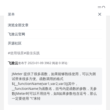
菜单
浏览全部文章
【最佳实践】MeterSphere 中常
飞致云官网
用 JMeter 函数详细使用说明
开源社区
#使用场景
#最佳实践
飞致云
发布于 2023-01-09
/
3962 阅读
/
0 评论
/
JMeter 提供了很多函数，如果能够熟练使用，可以为测
试带来很多方便。函数调用的格式
${__functionName(var1,var2,var3)}其中，
__functionName为函数名，括号内是函数的参数，无参
数JMeter时可以不用括号，如$如果参数包含逗号，那么
一定要使用 “\”来转