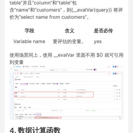
t
a
b
l
e
”
并
且
“
c
o
l
u
m
n
”
和
“
t
a
b
l
e
”
包
含
“
n
a
m
e
”
和
“
c
u
s
t
o
m
e
r
s
”
，
则
{__evalVar(query)} 将评
价为“select name from customers”。
字段
含义
是否必传
Variable name
要评估的变量。
yes
使用场景同上，使用 __evalVar 里面不用 ${} 就可引用
到变量
4. 数据计算函数