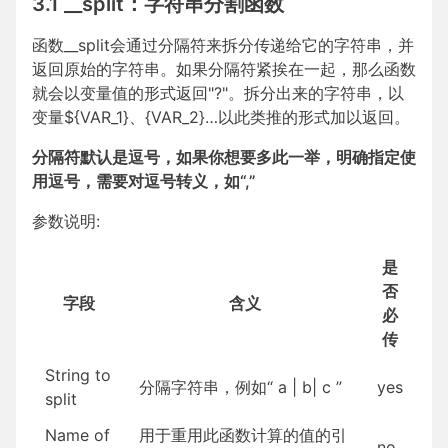
3.1 __split：字符串分割函数
函数__split会通过分隔符来拆分传递给它的字符串，并
返回原始的字符串。如果分隔符紧挨在一起，那么函数
就会以变量值的形式返回"?"。拆分出来的字符串，以
变量${VAR_1}、{VAR_2}…以此类推的形式加以返回。
分隔符默认是逗号，如果你想要多此一举，明确指定使
用逗号，需要对逗号转义，如“,”
参数说明:
是
否
字段
含义
必
传
String to
分隔字符串，例如“ a | b| c ”
yes
split
Name of
用于重用此函数计算的值的引
no