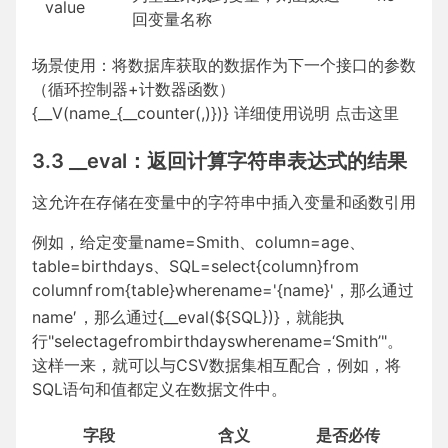
value
回变量名称
场景使用：将数据库获取的数据作为下一个接口的参数
（循环控制器+计数器函数）
{__V(name_
{__counter(,)})} 详细使用说明
点击这里
3.3 __eval：返回计算字符串表达式的结果
这允许在存储在变量中的字符串中插入变量和函数引用
例如，给定变量name=Smith、column=age、
table=birthdays、SQL=select
{column}from
c
o
l
u
m
n
f
r
o
m
{table}wherename='
{name}'，那么通过
n
a
m
e
′
，
那
么
通
过
{__eval(${SQL})}，就能执
行"selectagefrombirthdayswherename=‘Smith’"。
这样一来，就可以与CSV数据集相互配合，例如，将
SQL语句和值都定义在数据文件中。
字段
含义
是否必传