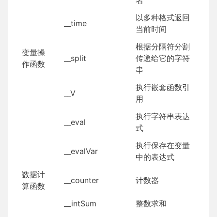
名
以多种格式返回
__time
当前时间
根据分隔符分割
变量操
__split
传递给它的字符
作函数
串
执行嵌套函数引
__V
用
执行字符串表达
__eval
式
执行保存在变量
__evalVar
中的表达式
数据计
__counter
计数器
算函数
__intSum
整数求和