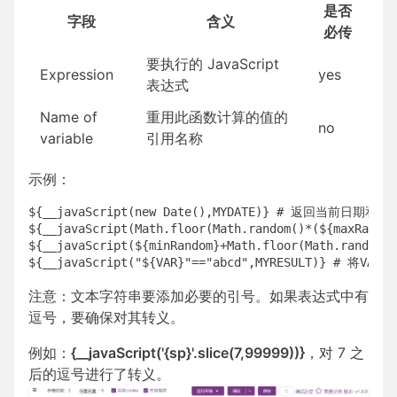
是否
字段
含义
必传
要执行的 JavaScript
Expression
yes
表达式
Name of
重用此函数计算的值的
no
variable
引用名称
示例：
${__javaScript(new Date(),MYDATE)} # 返回当前日期和时间
${__javaScript(Math.floor(Math.random()*(${ma
${__javaScript(${minRandom}+Math.floor(Math.ra
注意：文本字符串要添加必要的引号。如果表达式中有
逗号，要确保对其转义。
例如：
{__javaScript('
{sp}'.slice(7,99999))}
，对 7 之
后的逗号进行了转义。