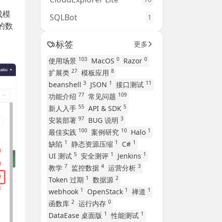
成模
SQLBot
1
的数
标签
更多
103
0
0
使用场景
MacOS
Razor
27
8
扩展类
模板应用
3
1
11
beanshell
JSON
接口测试
77
109
功能介绍
常见问题
55
5
新人入手
API & SDK
97
3
安装部署
BUG 说明
100
10
1
最佳实践
案例研究
Halo
1
1
1
缺陷
静态资源压缩
C#
5
1
1
UI 测试
安全测评
Jenkins
7
4
3
教学
监控数据
运营分析
1
2
Token 过期
数据源
1
1
1
webhook
OpenStack
禅道
2
0
函数库
运行内存
1
1
DataEase 桌面版
性能测试