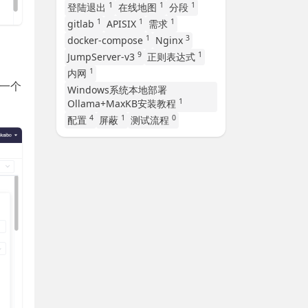
1
1
1
登陆退出
在线地图
分段
1
1
1
gitlab
APISIX
需求
1
3
docker-compose
Nginx
9
1
JumpServer-v3
正则表达式
1
内网
，一个
Windows系统本地部署
1
Ollama+MaxKB安装教程
4
1
0
配置
屏蔽
测试流程