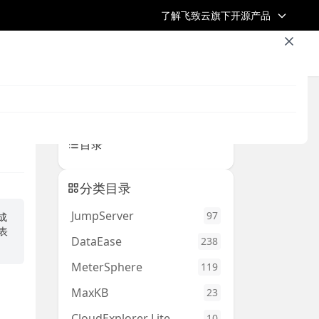
了解飞致云旗下开源产品
浏览全部文章
飞致云官网
开源社区
返回首页 /
返回上一页
目录
分类目录
JumpServer
97
成
表
DataEase
238
MeterSphere
119
MaxKB
23
CloudExplorer Lite
10