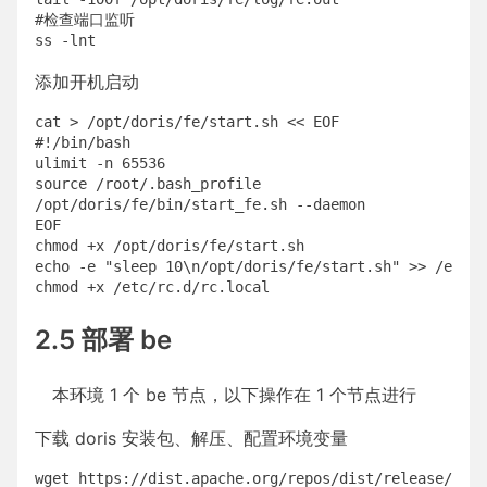
#检查端口监听

添加开机启动
cat > /opt/doris/fe/start.sh << EOF

#!/bin/bash

ulimit -n 65536

source /root/.bash_profile

/opt/doris/fe/bin/start_fe.sh --daemon

EOF

chmod +x /opt/doris/fe/start.sh

echo -e "sleep 10\n/opt/doris/fe/start.sh" >> /etc/r
2.5 部署 be
本环境 1 个 be 节点，以下操作在 1 个节点进行
下载 doris 安装包、解压、配置环境变量
wget https://dist.apache.org/repos/dist/release/dori