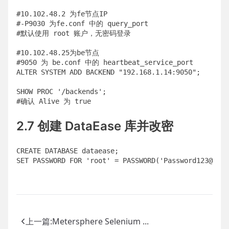
#10.102.48.2 为fe节点IP

#-P9030 为fe.conf 中的 query_port

#默认使用 root 账户，无密码登录

#10.102.48.25为be节点

#9050 为 be.conf 中的 heartbeat_service_port 

ALTER SYSTEM ADD BACKEND "192.168.1.14:9050";

SHOW PROC '/backends';

2.7 创建 DataEase 库并改密
CREATE DATABASE dataease;

上一篇:
Metersphere Selenium ...