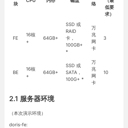
CPU
内存
磁盘
（最
块
络
低要
求）
SSD 或
万
RAID
16核
兆
FE
64GB+
卡，
3
+
网
100GB+
卡
*
万
SSD 或
16核
兆
BE
64GB+
SATA，
10
+
网
100G+ *
卡
2.1 服务器环境
（本次演示环境）
doris-fe: