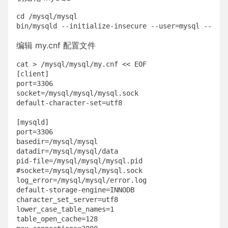
cd /mysql/mysql

编辑 my.cnf 配置文件
cat > /mysql/mysql/my.cnf << EOF

[client]

port=3306  

socket=/mysql/mysql/mysql.sock  

default-character-set=utf8

[mysqld]

port=3306

basedir=/mysql/mysql

datadir=/mysql/mysql/data

pid-file=/mysql/mysql/mysql.pid

#socket=/mysql/mysql/mysql.sock

log_error=/mysql/mysql/error.log

default-storage-engine=INNODB

character_set_server=utf8

lower_case_table_names=1

table_open_cache=128
