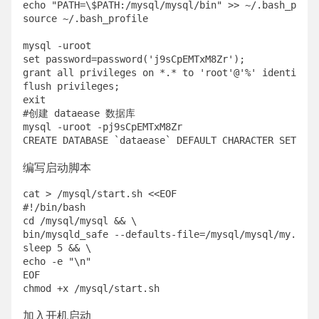
echo "PATH=\$PATH:/mysql/mysql/bin" >> ~/.bash_profi
source ~/.bash_profile

mysql -uroot 

set password=password('j9sCpEMTxM8Zr');

grant all privileges on *.* to 'root'@'%' identified
flush privileges;

exit

#创建 dataease 数据库

mysql -uroot -pj9sCpEMTxM8Zr

编写启动脚本
cat > /mysql/start.sh <<EOF

#!/bin/bash

cd /mysql/mysql && \

bin/mysqld_safe --defaults-file=/mysql/mysql/my.cnf 
sleep 5 && \

echo -e "\n"

EOF

加入开机启动