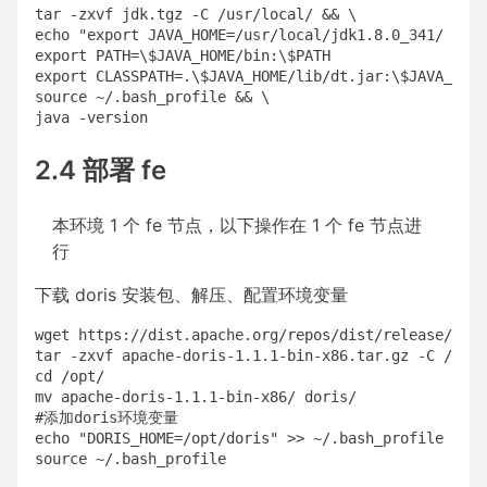
tar -zxvf jdk.tgz -C /usr/local/ && \

echo "export JAVA_HOME=/usr/local/jdk1.8.0_341/

export PATH=\$JAVA_HOME/bin:\$PATH

export CLASSPATH=.\$JAVA_HOME/lib/dt.jar:\$JAVA_HOME
source ~/.bash_profile && \

2.4 部署 fe
本环境 1 个 fe 节点，以下操作在 1 个 fe 节点进
行
下载 doris 安装包、解压、配置环境变量
wget https://dist.apache.org/repos/dist/release/dori
tar -zxvf apache-doris-1.1.1-bin-x86.tar.gz -C /opt/
cd /opt/

mv apache-doris-1.1.1-bin-x86/ doris/

#添加doris环境变量

echo "DORIS_HOME=/opt/doris" >> ~/.bash_profile
