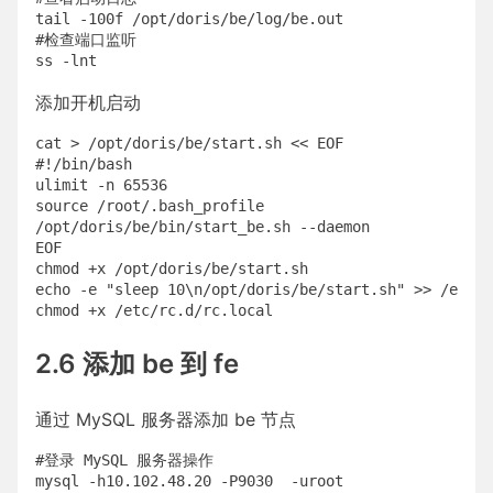
tail -100f /opt/doris/be/log/be.out

#检查端口监听

添加开机启动
cat > /opt/doris/be/start.sh << EOF

#!/bin/bash

ulimit -n 65536

source /root/.bash_profile

/opt/doris/be/bin/start_be.sh --daemon

EOF

chmod +x /opt/doris/be/start.sh

echo -e "sleep 10\n/opt/doris/be/start.sh" >> /etc/r
2.6 添加 be 到 fe
通过 MySQL 服务器添加 be 节点
#登录 MySQL 服务器操作

mysql -h10.102.48.20 -P9030  -uroot
