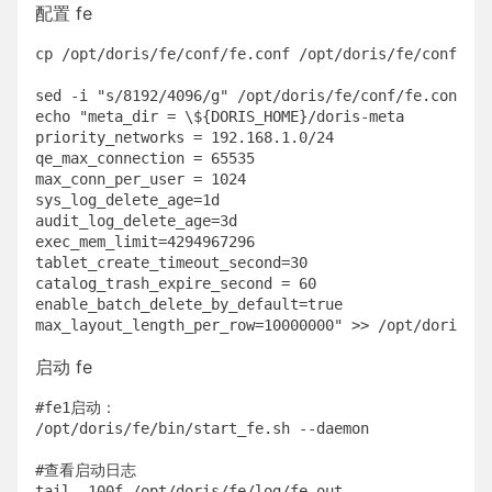
配置 fe
cp /opt/doris/fe/conf/fe.conf /opt/doris/fe/conf/fe.
sed -i "s/8192/4096/g" /opt/doris/fe/conf/fe.conf

echo "meta_dir = \${DORIS_HOME}/doris-meta

priority_networks = 192.168.1.0/24

qe_max_connection = 65535

max_conn_per_user = 1024

sys_log_delete_age=1d

audit_log_delete_age=3d

exec_mem_limit=4294967296

tablet_create_timeout_second=30

catalog_trash_expire_second = 60

enable_batch_delete_by_default=true

启动 fe
#fe1启动：

/opt/doris/fe/bin/start_fe.sh --daemon

#查看启动日志

tail -100f /opt/doris/fe/log/fe.out
