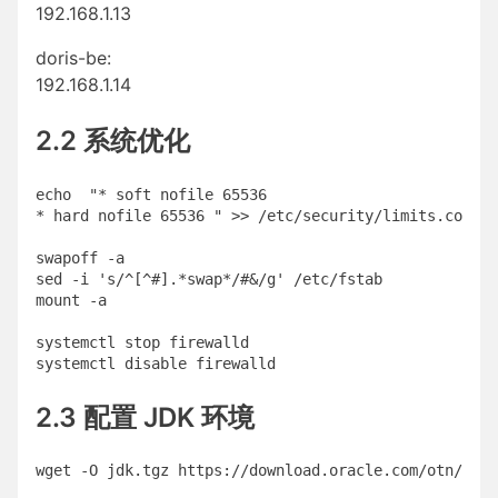
192.168.1.13
doris-be:
192.168.1.14
2.2 系统优化
echo  "* soft nofile 65536

* hard nofile 65536 " >> /etc/security/limits.conf 

swapoff -a

sed -i 's/^[^#].*swap*/#&/g' /etc/fstab 

mount -a

systemctl stop firewalld

2.3 配置 JDK 环境
wget -O jdk.tgz https://download.oracle.com/otn/java