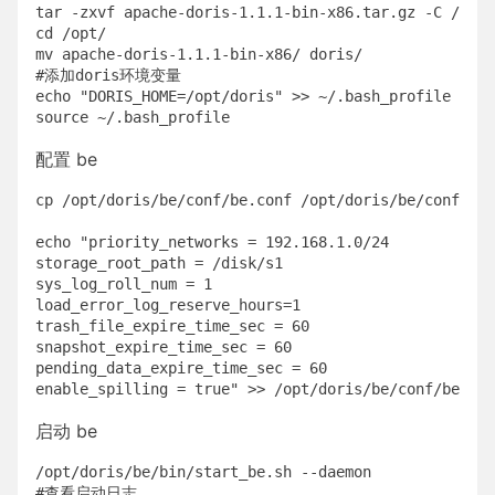
tar -zxvf apache-doris-1.1.1-bin-x86.tar.gz -C /opt/
cd /opt/

mv apache-doris-1.1.1-bin-x86/ doris/

#添加doris环境变量

echo "DORIS_HOME=/opt/doris" >> ~/.bash_profile

配置 be
cp /opt/doris/be/conf/be.conf /opt/doris/be/conf/be.
echo "priority_networks = 192.168.1.0/24

storage_root_path = /disk/s1

sys_log_roll_num = 1

load_error_log_reserve_hours=1

trash_file_expire_time_sec = 60

snapshot_expire_time_sec = 60

pending_data_expire_time_sec = 60

启动 be
/opt/doris/be/bin/start_be.sh --daemon

#查看启动日志
