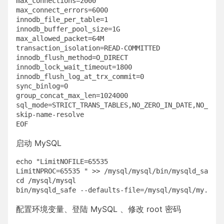
max_connections=2000

max_connect_errors=6000

innodb_file_per_table=1

innodb_buffer_pool_size=1G

max_allowed_packet=64M

transaction_isolation=READ-COMMITTED

innodb_flush_method=O_DIRECT

innodb_lock_wait_timeout=1800

innodb_flush_log_at_trx_commit=0

sync_binlog=0

group_concat_max_len=1024000

sql_mode=STRICT_TRANS_TABLES,NO_ZERO_IN_DATE,NO_ZERO
skip-name-resolve

启动 MySQL
echo "LimitNOFILE=65535

LimitNPROC=65535 " >> /mysql/mysql/bin/mysqld_safe

cd /mysql/mysql

配置环境变量、登陆 MySQL 、修改 root 密码