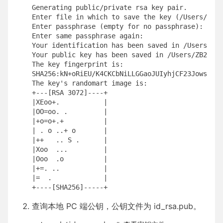
Generating public/private rsa key pair.

Enter file in which to save the key (/Users/ZB23
Enter passphrase (empty for no passphrase):

Enter same passphrase again:

Your identification has been saved in /Users/ZB2
Your public key has been saved in /Users/ZB238/.
The key fingerprint is:

SHA256:kN+oRiEU/K4CKCbNiLLGGaoJUIyhjCF23JowsZ0Ak
The key's randomart image is:

+---[RSA 3072]----+

|XEoo+.           |

|OO=oo. .         |

|+o=o+.+          |

| . o ..+ o       |

|++   .. S .      |

|Xoo  ...         |

|Ooo  .o          |

|+=. ..           |

|=  .             |

+----[SHA256]-----+
查询本地 PC 端公钥，公钥文件为 id_rsa.pub。